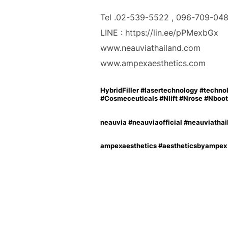
Tel .02-539-5522 , 096-709-04
LINE : https://lin.ee/pPMexbGx
www.neauviathailand.com
www.ampexaesthetics.com
HybridFiller #lasertechnology #techn
#Cosmeceuticals #Nlift #Nrose #Nboots #
neauvia #neauviaofficial #neauviat
ampexaesthetics #aestheticsbyampex