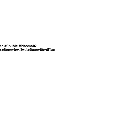
rMe #EpilMe #PlasmaIQ
ิลเลอร์เจนใหม่ #ฟิลเลอร์อิตาลีใหม่