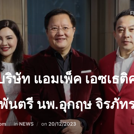
F
บริษัท แอมเพ็ค เอซเธติค
ันตรี นพ.อุกฤษ จิรภัท
Posted
com
in
NEWS
on
20/12/2023
on