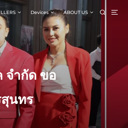
Search
ILLERS
Devices
ABOUT US
TOG
for:
 จํากัด ขอ
รสุนทร