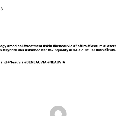
83
ology #medical #treatment #skin #beneauvia #Zaffiro #Sectum #Lase
HybridFiller #skinbooster #skinquality #CaHaPEGfiller #แพทย์ผิวหนัง #ฟ
hailand #Neauvia #BENEAUVIA #NEAUVIA
POST AUTHOR