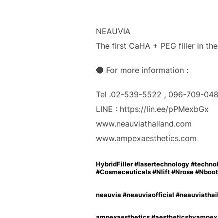
NEAUVIA
The first CaHA + PEG filler in th
🔴 For more information :
Tel .02-539-5522 , 096-709-04
LINE : https://lin.ee/pPMexbGx
www.neauviathailand.com
www.ampexaesthetics.com
HybridFiller #lasertechnology #techn
#Cosmeceuticals #Nlift #Nrose #Nboots #
neauvia #neauviaofficial #neauviat
ampexaesthetics #aestheticsbyampex