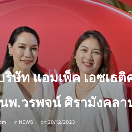
F
บริษัท แอมเพ็ค เอซเธติค
พ.วรพจน์ ศิรามังคลา
Posted
com
in
NEWS
on
20/12/2023
on