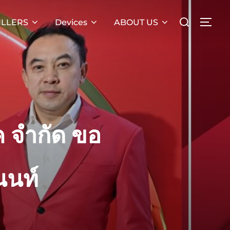
Search
ILLERS
Devices
ABOUT US
TOG
for:
 จํากัด ขอ
นนท์