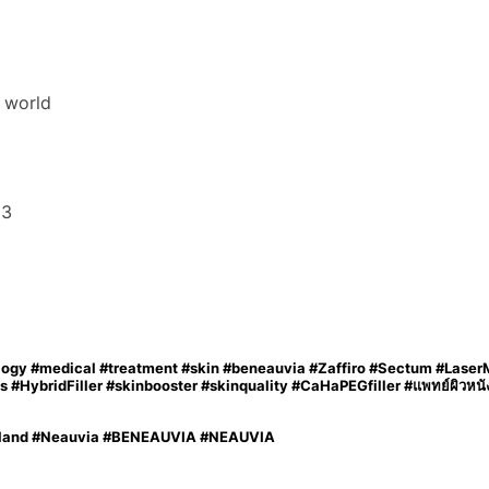
e world
83
ology #medical #treatment #skin #beneauvia #Zaffiro #Sectum #Lase
HybridFiller #skinbooster #skinquality #CaHaPEGfiller #แพทย์ผิวหนัง #ฟ
hailand #Neauvia #BENEAUVIA #NEAUVIA