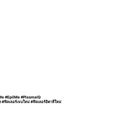
rMe #EpilMe #PlasmaIQ
ิลเลอร์เจนใหม่ #ฟิลเลอร์อิตาลีใหม่